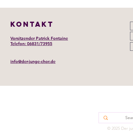
KONTAKT
Vorsitzender Patrick Fontaine
Telefon: 06831/73955
info@der-junge-chor.de
IMPRESS
© 2025 Der ju