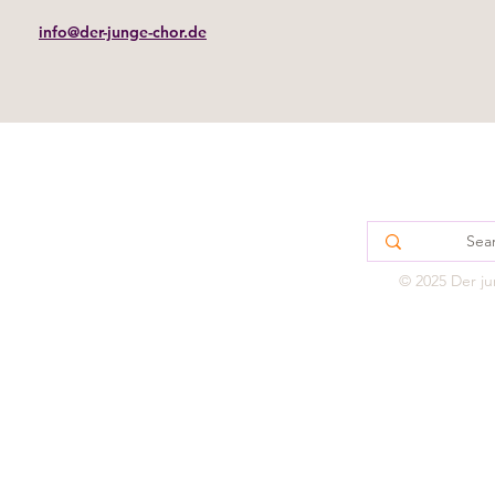
info@der-junge-chor.de
IMPRESS
© 2025 Der ju